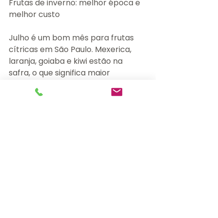
Frutas de inverno: melhor época e 
melhor custo
Julho é um bom mês para frutas 
cítricas em São Paulo. Mexerica, 
laranja, goiaba e kiwi estão na 
safra, o que significa maior 
disponibilidade, melhor qualidade e 
menor custo.
Frutas fora da estação percorrem 
mais distância, chegam com 
menos frescor e custam mais. 
Aproveitar a safra é uma escolha 
que combina nutrição e economia.
Fonte: NIH, National Institutes of 
Health. Vitamin C Fact Sheet. 
https://ods.od.nih.gov/factsheets/V